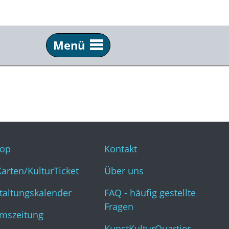
Menü
Service
Inf
Webshop
Kon
KulturKarten/KulturTicket
Übe
Veranstaltungskalender
FAQ 
op
Kontakt
Museumszeitung
Kun
Karten/KulturTicket
Über uns
taltungskalender
FAQ - häufig gestellte
Fragen
mszeitung
KunstKulturQuartier