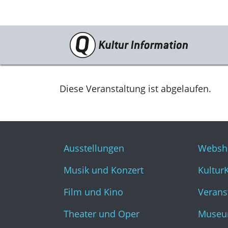
Veranstaltungen
Ausstellungen
Diese Veranstaltung ist abgelaufen.
Musik und Konzert
Film und Kino
Ausstellungen
Websh
Theater und Oper
Musik und Konzert
Kultur
Literatur
Film und Kino
Verans
Theater und Oper
Museu