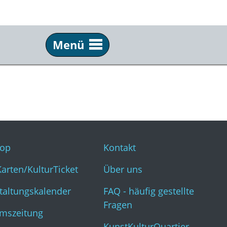
Menü
Service
Inf
Webshop
Kon
KulturKarten/KulturTicket
Übe
Veranstaltungskalender
FAQ 
op
Kontakt
Museumszeitung
Kun
Karten/KulturTicket
Über uns
taltungskalender
FAQ - häufig gestellte
Fragen
mszeitung
KunstKulturQuartier