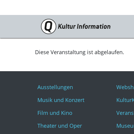
Veranstaltungen
Ausstellungen
Diese Veranstaltung ist abgelaufen.
Musik und Konzert
Film und Kino
Ausstellungen
Websh
Theater und Oper
Musik und Konzert
Kultur
Literatur
Film und Kino
Verans
Theater und Oper
Museu