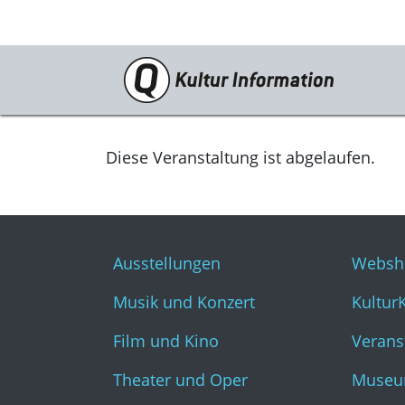
Veranstaltungen
Ausstellungen
Diese Veranstaltung ist abgelaufen.
Musik und Konzert
Film und Kino
Ausstellungen
Websh
Theater und Oper
Musik und Konzert
Kultur
Literatur
Film und Kino
Verans
Theater und Oper
Museu