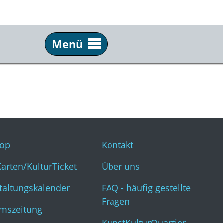
Menü
Service
Inf
Webshop
Kon
KulturKarten/KulturTicket
Übe
Veranstaltungskalender
FAQ 
op
Kontakt
Museumszeitung
Kun
Karten/KulturTicket
Über uns
taltungskalender
FAQ - häufig gestellte
Fragen
mszeitung
KunstKulturQuartier