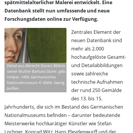
spätmittelalterlicher Malerei entwickelt. Eine
Datenbank stellt nun umfassende und neue
Forschungsdaten online zur Verfügung.
Zentrales Element der
neuen Datenbank sind
mehr als 2.000
hochaufgelöste Gesamt-
und Detailabbildungen
Detail aus Albrecht Dürers Bildnis
seiner Mutter Barbara Dürer, geb.
sowie zahlreiche
Holper, 1490, Germanisches
technische Aufnahmen
Nationalmuseum © GNM, Georg
Janßen
der rund 250 Gemälde
des 13. bis 15.
Jahrhunderts, die sich im Bestand des Germanischen
Nationalmuseums befinden – darunter bedeutende
Meisterwerke hochkarätiger Künstler wie Stefan
Lochner, Konrad Witz, Hans Pleydenwurff und der