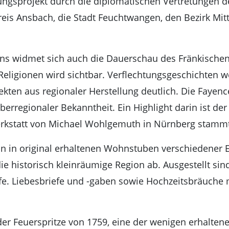
ngsprojekt durch die diplomatischen Vertretungen de
eis Ansbach, die Stadt Feuchtwangen, den Bezirk Mit
kens widmet sich auch die Dauerschau des Fränkisch
 Religionen wird sichtbar. Verflechtungsgeschichten 
ekten aus regionaler Herstellung deutlich. Die Faye
berregionaler Bekanntheit. Ein Highlight darin ist de
Werkstatt von Michael Wohlgemuth in Nürnberg stamm
an in original erhaltenen Wohnstuben verschiedener
ie historisch kleinräumige Region ab. Ausgestellt si
öpfe. Liebesbriefe und -gaben sowie Hochzeitsbräuche
der Feuerspritze von 1759, eine der wenigen erhaltene