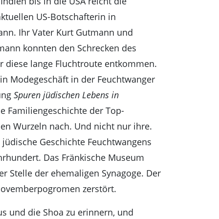
dien bis in die USA reicht die
ktuellen US-Botschafterin in
nn. Ihr Vater Kurt Gutmann und
mann konnten den Schrecken des
r diese lange Fluchtroute entkommen.
 ein Modegeschäft in der Feuchtwanger
lung
Spuren jüdischen Lebens in
ie Familiengeschichte der Top-
en Wurzeln nach. Und nicht nur ihre.
ie jüdische Geschichte Feuchtwangens
 Jahrhundert. Das Fränkische Museum
der Stelle der ehemaligen Synagoge. Der
 Novemberpogromen zerstört.
us und die Shoa zu erinnern, und