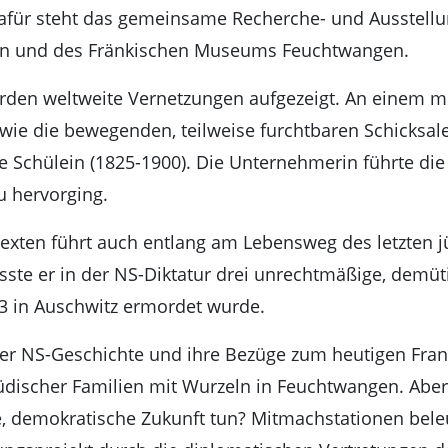
 Dafür steht das gemeinsame Recherche- und Ausstell
n und des Fränkischen Museums Feuchtwangen.
erden weltweite Vernetzungen aufgezeigt. An einem m
ie die bewegenden, teilweise furchtbaren Schicksal
e Schülein (1825-1900). Die Unternehmerin führte die
u hervorging.
texten führt auch entlang am Lebensweg des letzten j
te er in der NS-Diktatur drei unrechtmäßige, demüti
3 in Auschwitz ermordet wurde.
r NS-Geschichte und ihre Bezüge zum heutigen Frank
 jüdischer Familien mit Wurzeln in Feuchtwangen. Ab
e, demokratische Zukunft tun? Mitmachstationen bel