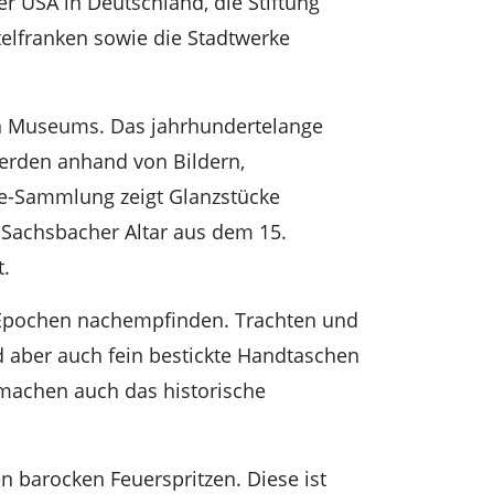
r USA in Deutschland, die Stiftung
telfranken sowie die Stadtwerke
en Museums. Das jahrhundertelange
werden anhand von Bildern,
nce-Sammlung zeigt Glanzstücke
r Sachsbacher Altar aus dem 15.
t.
 Epochen nachempfinden. Trachten und
nd aber auch fein bestickte Handtaschen
 machen auch das historische
n barocken Feuerspritzen. Diese ist