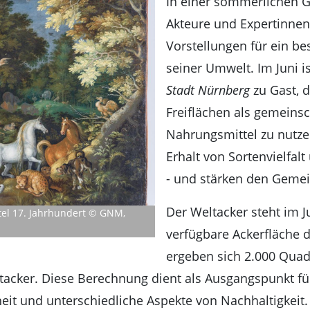
In einer sommerlichen G
Akteure und Expertinnen
Vorstellungen für ein 
seiner Umwelt. Im Juni i
Stadt Nürnberg
zu Gast, d
Freiflächen als gemeinsc
Nahrungsmittel zu nutze
Erhalt von Sortenvielfal
- und stärken den Gemei
Der Weltacker steht im J
ttel 17. Jahrhundert © GNM,
verfügbare Ackerfläche d
ergeben sich 2.000 Qua
acker. Diese Berechnung dient als Ausgangspunkt fü
eit und unterschiedliche Aspekte von Nachhaltigkeit.