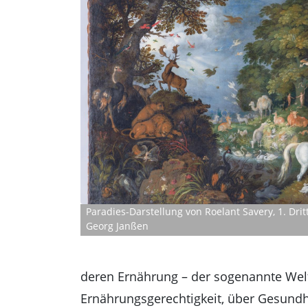
Paradies-Darstellung von Roelant Savery, 1. Dri
Georg Janßen
deren Ernährung – der sogenannte Welt
Ernährungsgerechtigkeit, über Gesundh