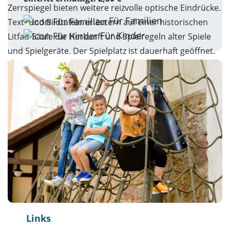
Zerrspiegel bieten weitere reizvolle optische Eindrücke.
Für Familien
Text- und Bildtafeln erläutern auf einer historischen
Für Kinder
Litfaß-Säule die Herkunft und Spielregeln alter Spiele
und Spielgeräte. Der Spielplatz ist dauerhaft geöffnet.
Temporär kann es jedoch zu wetterbedingten
Schließungen kommen.
Links