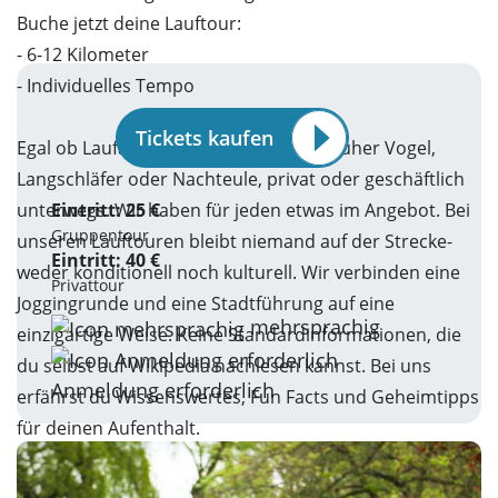
Buche jetzt deine Lauftour:
- 6-12 Kilometer
- Individuelles Tempo
Tickets kaufen
Egal ob Laufanfänger oder Laufprofi, früher Vogel,
Langschläfer oder Nachteule, privat oder geschäftlich
unterwegs. Wir haben für jeden etwas im Angebot. Bei
Eintritt: 25 €
Gruppentour
unseren Lauftouren bleibt niemand auf der Strecke-
Eintritt: 40 €
weder konditionell noch kulturell. Wir verbinden eine
Privattour
Joggingrunde und eine Stadtführung auf eine
mehrsprachig
einzigartige Weise. Keine Standardinformationen, die
du selbst auf Wikipedia nachlesen kannst. Bei uns
Anmeldung erforderlich
erfährst du Wissenswertes, Fun Facts und Geheimtipps
für deinen Aufenthalt.