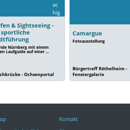
fen & Sightseeing -
 sportliche
Camargue
dtführung
Fotoausstellung
nde Nürnberg mit einem
len Laufguide auf einer …
Bürgertreff Röthelheim -
schbrücke - Ochsenportal
Fenstergalerie
op
Kontakt