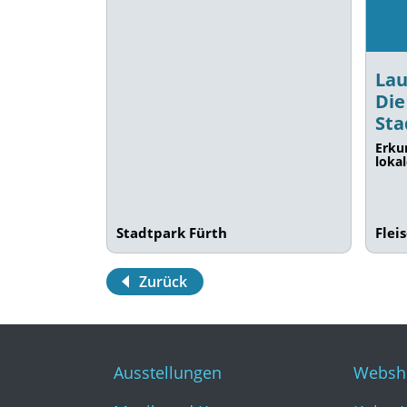
Lau
Die
Sta
Erku
loka
Stadtpark Fürth
Flei
Zurück
Ausstellungen
Websh