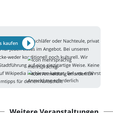
üher Vogel, Langschläfer oder Nachteule, privat
ts kaufen
n für jeden etwas im Angebot. Bei unseren
cke-weder konditionell noch kulturell. Wir
tadtführung auf eine einzigartige Weise. Keine
mehrsprachig
uf Wikipedia nachlesen kannst. Bei uns erfährst
Anmeldung erforderlich
mtipps für deinen Aufenthalt.
Weitere Veranstaltungen