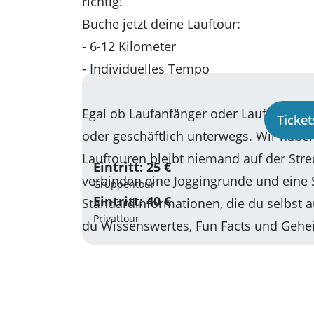
richtig!
Buche jetzt deine Lauftour:
- 6-12 Kilometer
- Individuelles Tempo
Egal ob Laufanfänger oder Laufprofi, fr
Ticke
oder geschäftlich unterwegs. Wir habe
Lauftouren bleibt niemand auf der Stre
Eintritt: 25 €
verbinden eine Joggingrunde und eine S
Gruppentour
Eintritt: 40 €
Standardinformationen, die du selbst a
Privattour
du Wissenswertes, Fun Facts und Gehei