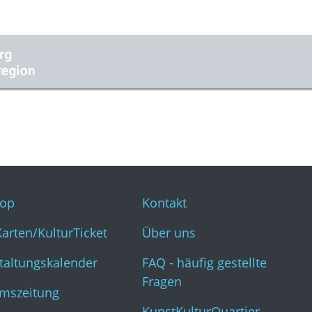
op
Kontakt
Karten/KulturTicket
Über uns
taltungskalender
FAQ - häufig gestellte
Fragen
mszeitung
KunstKulturQuartier