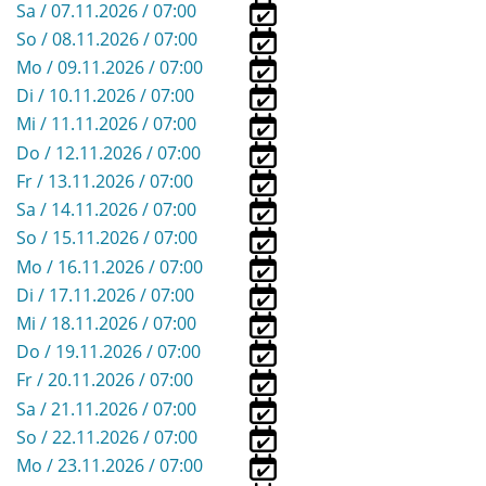
Sa / 07.11.2026 / 07:00
So / 08.11.2026 / 07:00
Mo / 09.11.2026 / 07:00
Di / 10.11.2026 / 07:00
Mi / 11.11.2026 / 07:00
Do / 12.11.2026 / 07:00
Fr / 13.11.2026 / 07:00
Sa / 14.11.2026 / 07:00
So / 15.11.2026 / 07:00
Mo / 16.11.2026 / 07:00
Di / 17.11.2026 / 07:00
Mi / 18.11.2026 / 07:00
Do / 19.11.2026 / 07:00
Fr / 20.11.2026 / 07:00
Sa / 21.11.2026 / 07:00
So / 22.11.2026 / 07:00
Mo / 23.11.2026 / 07:00