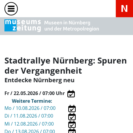
Stadtrallye Nürnberg: Spuren
der Vergangenheit
Entdecke Nürnberg neu
Fr / 22.05.2026 / 07:00
Uhr
Weitere Termine:
Mo / 10.08.2026 / 07:00
Di / 11.08.2026 / 07:00
Mi / 12.08.2026 / 07:00
Do / 13.08.2026 / 07:00