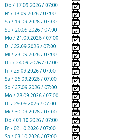
Do / 17.09.2026 / 07:00
Fr / 18.09.2026 / 07:00
Sa / 19.09.2026 / 07:00
So / 20.09.2026 / 07:00
Mo / 21.09.2026 / 07:00
Di / 22.09.2026 / 07:00
Mi / 23.09.2026 / 07:00
Do / 24.09.2026 / 07:00
Fr / 25.09.2026 / 07:00
Sa / 26.09.2026 / 07:00
So / 27.09.2026 / 07:00
Mo / 28.09.2026 / 07:00
Di / 29.09.2026 / 07:00
Mi / 30.09.2026 / 07:00
Do / 01.10.2026 / 07:00
Fr / 02.10.2026 / 07:00
Sa / 03.10.2026 / 07:00