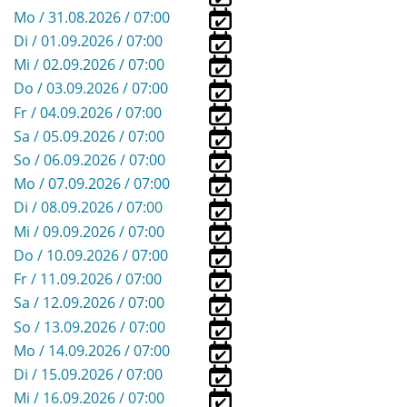
Mo / 31.08.2026 / 07:00
Di / 01.09.2026 / 07:00
Mi / 02.09.2026 / 07:00
Do / 03.09.2026 / 07:00
Fr / 04.09.2026 / 07:00
Sa / 05.09.2026 / 07:00
So / 06.09.2026 / 07:00
Mo / 07.09.2026 / 07:00
Di / 08.09.2026 / 07:00
Mi / 09.09.2026 / 07:00
Do / 10.09.2026 / 07:00
Fr / 11.09.2026 / 07:00
Sa / 12.09.2026 / 07:00
So / 13.09.2026 / 07:00
Mo / 14.09.2026 / 07:00
Di / 15.09.2026 / 07:00
Mi / 16.09.2026 / 07:00