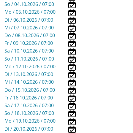
So / 04.10.2026 / 07:00
Mo / 05.10.2026 / 07:00
Di / 06.10.2026 / 07:00
Mi / 07.10.2026 / 07:00
Do / 08.10.2026 / 07:00
Fr / 09.10.2026 / 07:00
Sa / 10.10.2026 / 07:00
So / 11.10.2026 / 07:00
Mo / 12.10.2026 / 07:00
Di / 13.10.2026 / 07:00
Mi / 14.10.2026 / 07:00
Do / 15.10.2026 / 07:00
Fr / 16.10.2026 / 07:00
Sa / 17.10.2026 / 07:00
So / 18.10.2026 / 07:00
Mo / 19.10.2026 / 07:00
Di / 20.10.2026 / 07:00