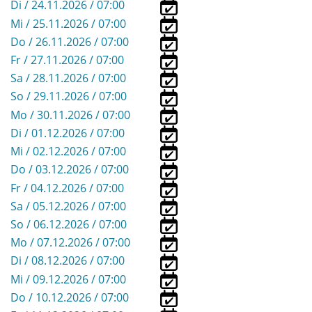
Di / 24.11.2026 / 07:00
Mi / 25.11.2026 / 07:00
Do / 26.11.2026 / 07:00
Fr / 27.11.2026 / 07:00
Sa / 28.11.2026 / 07:00
So / 29.11.2026 / 07:00
Mo / 30.11.2026 / 07:00
Di / 01.12.2026 / 07:00
Mi / 02.12.2026 / 07:00
Do / 03.12.2026 / 07:00
Fr / 04.12.2026 / 07:00
Sa / 05.12.2026 / 07:00
So / 06.12.2026 / 07:00
Mo / 07.12.2026 / 07:00
Di / 08.12.2026 / 07:00
Mi / 09.12.2026 / 07:00
Do / 10.12.2026 / 07:00