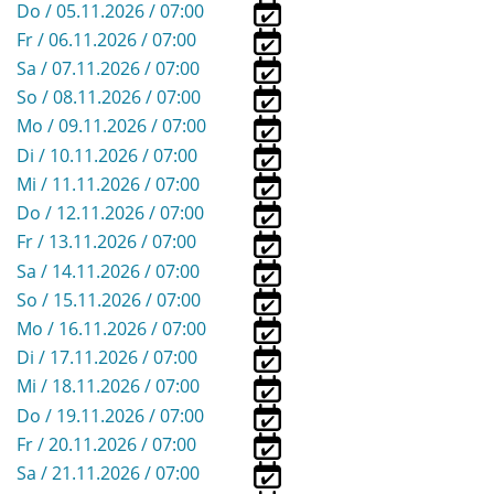
Do / 05.11.2026 / 07:00
Fr / 06.11.2026 / 07:00
Sa / 07.11.2026 / 07:00
So / 08.11.2026 / 07:00
Mo / 09.11.2026 / 07:00
Di / 10.11.2026 / 07:00
Mi / 11.11.2026 / 07:00
Do / 12.11.2026 / 07:00
Fr / 13.11.2026 / 07:00
Sa / 14.11.2026 / 07:00
So / 15.11.2026 / 07:00
Mo / 16.11.2026 / 07:00
Di / 17.11.2026 / 07:00
Mi / 18.11.2026 / 07:00
Do / 19.11.2026 / 07:00
Fr / 20.11.2026 / 07:00
Sa / 21.11.2026 / 07:00