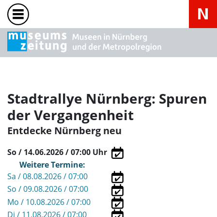
Stadtrallye Nürnberg: Spuren
der Vergangenheit
Entdecke Nürnberg neu
So / 14.06.2026 / 07:00
Uhr
Weitere Termine:
Sa / 08.08.2026 / 07:00
So / 09.08.2026 / 07:00
Mo / 10.08.2026 / 07:00
Di / 11.08.2026 / 07:00