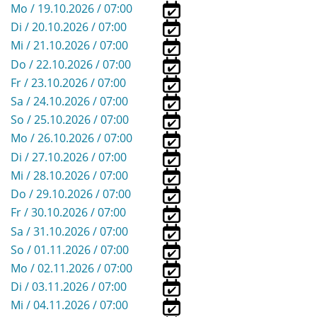
Mo / 19.10.2026 / 07:00
Di / 20.10.2026 / 07:00
Mi / 21.10.2026 / 07:00
Do / 22.10.2026 / 07:00
Fr / 23.10.2026 / 07:00
Sa / 24.10.2026 / 07:00
So / 25.10.2026 / 07:00
Mo / 26.10.2026 / 07:00
Di / 27.10.2026 / 07:00
Mi / 28.10.2026 / 07:00
Do / 29.10.2026 / 07:00
Fr / 30.10.2026 / 07:00
Sa / 31.10.2026 / 07:00
So / 01.11.2026 / 07:00
Mo / 02.11.2026 / 07:00
Di / 03.11.2026 / 07:00
Mi / 04.11.2026 / 07:00