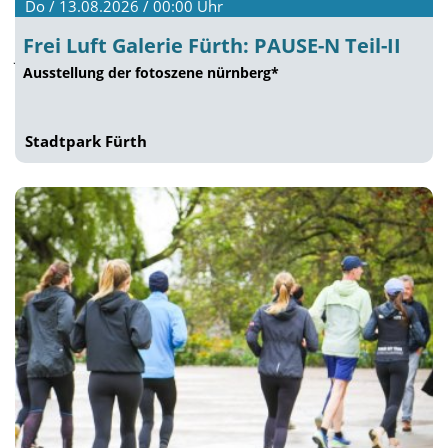
Do / 13.08.2026 / 00:00
Uhr
Frei Luft Galerie Fürth: PAUSE-N Teil-II
Jetzt Platz sichern und losrätseln.
Ausstellung der fotoszene nürnberg*
Stadtpark Fürth