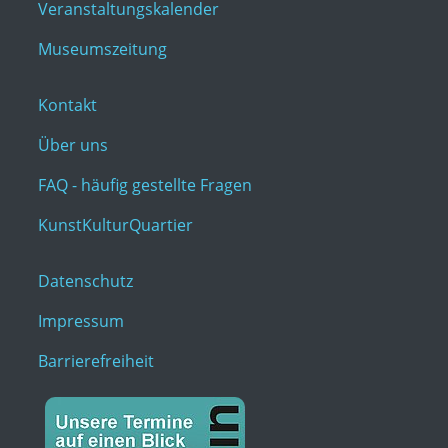
Veranstaltungskalender
Museumszeitung
Kontakt
Über uns
FAQ - häufig gestellte Fragen
KunstKulturQuartier
Datenschutz
Impressum
Barrierefreiheit