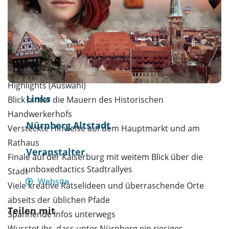
eingeweiht. Dabei folgt ihr Spuren in die
Vergangenheit, begegnet Persönlichkeiten wie Albrecht
Dürer und lüftet Stück für Stück das große Geheimnis.
Schafft ihr es rechtzeitig?
Highlights (Auswahl)
Links
Blick hinter die Mauern des Historischen
Handwerkerhofs
Nürnberg Altstadt
Versteckte Hinweise auf dem Hauptmarkt und am
Rathaus
Veranstalter
Finale auf der Kaiserburg mit weitem Blick über die
unboxedtactics Stadtrallyes
Stadt
Website
Viele kreative Rätselideen und überraschende Orte
abseits der üblichen Pfade
Teilen mit
Spannende Infos unterwegs
Wusstet ihr, dass unter Nürnberg ein riesiges