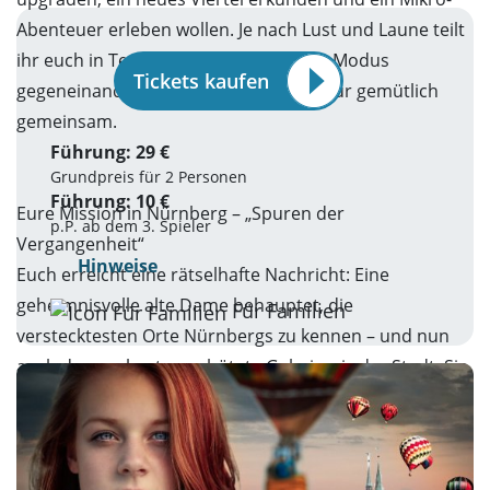
Abenteuer erleben wollen. Je nach Lust und Laune teilt
ihr euch in Teams und spielt im Battle-Modus
Tickets kaufen
gegeneinander oder ihr genießt die Tour gemütlich
gemeinsam.
Führung: 29 €
Grundpreis für 2 Personen
Führung: 10 €
Eure Mission in Nürnberg – „Spuren der
p.P. ab dem 3. Spieler
Vergangenheit“
Hinweise
Euch erreicht eine rätselhafte Nachricht: Eine
geheimnisvolle alte Dame behauptet, die
Für Familien
verstecktesten Orte Nürnbergs zu kennen – und nun
auch das am besten gehütete Geheimnis der Stadt. Sie
sucht die klügsten Köpfe, denen sie es anvertrauen
kann.
Nur wer ihre Aufgaben meistert und die
verschlüsselten Hinweise entschlüsselt, wird am Ende