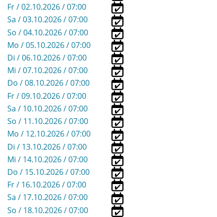
Fr / 02.10.2026 / 07:00
Sa / 03.10.2026 / 07:00
So / 04.10.2026 / 07:00
Mo / 05.10.2026 / 07:00
Di / 06.10.2026 / 07:00
Mi / 07.10.2026 / 07:00
Do / 08.10.2026 / 07:00
Fr / 09.10.2026 / 07:00
Sa / 10.10.2026 / 07:00
So / 11.10.2026 / 07:00
Mo / 12.10.2026 / 07:00
Di / 13.10.2026 / 07:00
Mi / 14.10.2026 / 07:00
Do / 15.10.2026 / 07:00
Fr / 16.10.2026 / 07:00
Sa / 17.10.2026 / 07:00
So / 18.10.2026 / 07:00