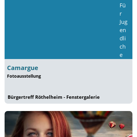
Camargue
Fotoausstellung
Bürgertreff Röthelheim - Fenstergalerie