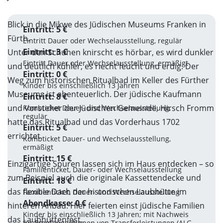
Blick in die Mikwe des Jüdischen Museums Franken in
Eintritt: 5 €
Fürth.
Eintritt Dauer oder Wechselausstellung, regulär
Eintritt: 3 €
Unter den Schuhen knirscht es hörbar, es wird dunkler
Eintritt Dauer oder Wechselausstellung, ermäßigt
und deutlich kühler, es riecht feucht und erdig. Der
Eintritt: 0 €
Weg zum historischen Ritualbad im Keller des Fürther
Kinder bis einschließlich 13 Jahren
Museums ist abenteuerlich. Der jüdische Kaufmann
Eintritt: 8 €
und Vorsteher der Jüdischen Gemeinde, Hirsch Fromm
Kombticket Dauer- und Wechselausstellung,
regulär
hatte das Ritualbad und das Vorderhaus 1702
Eintritt: 5 €
errichtet.
Kombticket Dauer- und Wechselausstellung,
ermäßigt
Eintritt: 15 €
Einzigartige Spuren lassen sich im Haus entdecken – so
Familienticket, Dauer- oder Wechselausstellung
zum Beispiel auch die originale Kassettendecke und
Eintritt: 18 €
das flexible Dach der historischen Laubhütte im
Familienticket, Dauer- und Wechselausstellung
Abendkasse: 0 €
hinteren Anbau. Hier feierten einst jüdische Familien
Kinder bis einschließlich 13 Jahren; mit Nachweis
das Laubhüttenfest.
für Empfänger*innen von Transferleistungen (ALG