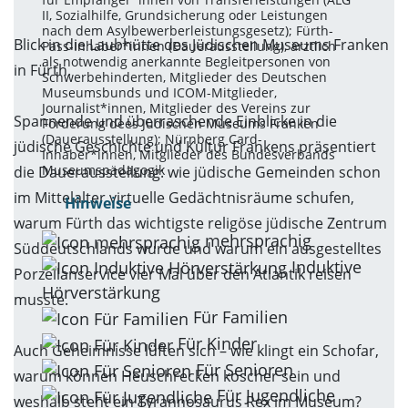
II, Sozialhilfe, Grundsicherung oder Leistungen
nach dem Asylbewerberleistungsgesetz); Fürth-
Blick in die Laubhütte des Jüdischen Museums Franken
Pass-Inhaber*innen (Dauerausstellung), ärztlich
als notwendig anerkannte Begleitpersonen von
in Fürth.
Schwerbehinderten, Mitglieder des Deutschen
Museumsbunds und ICOM-Mitglieder,
Journalist*innen, Mitglieder des Vereins zur
Spannende und überraschende Einblicke in die
Förderung dees Jüdischen Museums Franken
(Dauerausstellung); Nürnberg Card-
jüdische Geschichte und Kultur Frankens präsentiert
Inhaber*innen, Mitglieder des Bundesverbands
Museumspädagogik
die Dauerausstellung: wie jüdische Gemeinden schon
im Mittelalter virtuelle Gedächtnisräume schufen,
Hinweise
warum Fürth das wichtigste religöse jüdische Zentrum
mehrsprachig
Süddeutschlands wurde und warum ein ausgestelltes
Induktive
Porzellanservice vier Mal über den Atlantik reisen
Hörverstärkung
musste.
Für Familien
Für Kinder
Auch Geheimnisse lüften sich – wie klingt ein Schofar,
Für Senioren
warum können Heuschrecken koscher sein und
Für Jugendliche
weshalb steht ein Tyrannosaurus Rex im Museum?