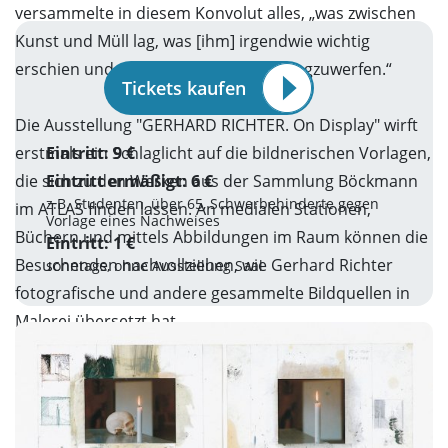
versammelte in diesem Konvolut alles, „was zwischen
Kunst und Müll lag, was [ihm] irgendwie wichtig
erschien und zu schade war, um es wegzuwerfen.“
Tickets kaufen
Die Ausstellung "GERHARD RICHTER. On Display" wirft
erstmals ein Schlaglicht auf die bildnerischen Vorlagen,
Eintritt: 9 €
die sich zu den Werken aus der Sammlung Böckmann
Eintritt ermäßigt: 6 €
z.B. Studenten, über 65, Schwerbehinderte gegen
im ATLAS finden lassen. An medialen Stationen,
Vorlage eines Nachweises
Büchern und mittels Abbildungen im Raum können die
Eintritt: 1 €
Besuchenden nachvollziehen, wie Gerhard Richter
sonntags, ohne Ausstellung Saal
fotografische und andere gesammelte Bildquellen in
Malerei übersetzt hat.