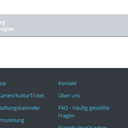
op
Kontakt
Karten/KulturTicket
Über uns
taltungskalender
FAQ - häufig gestellte
Fragen
mszeitung
KunstKulturQuartier