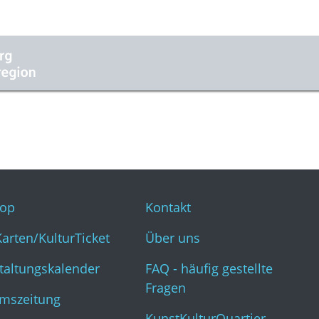
op
Kontakt
Karten/KulturTicket
Über uns
taltungskalender
FAQ - häufig gestellte
Fragen
mszeitung
KunstKulturQuartier