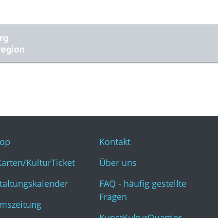
op
Kontakt
Karten/KulturTicket
Über uns
taltungskalender
FAQ - häufig gestellte
Fragen
mszeitung
KunstKulturQuartier