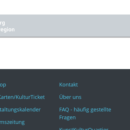
op
Kontakt
Karten/KulturTicket
Über uns
taltungskalender
FAQ - häufig gestellte
Fragen
mszeitung
KunstKulturQuartier