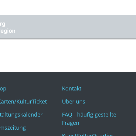
op
Kontakt
Karten/KulturTicket
Über uns
taltungskalender
FAQ - häufig gestellte
Fragen
mszeitung
KunstKulturQuartier