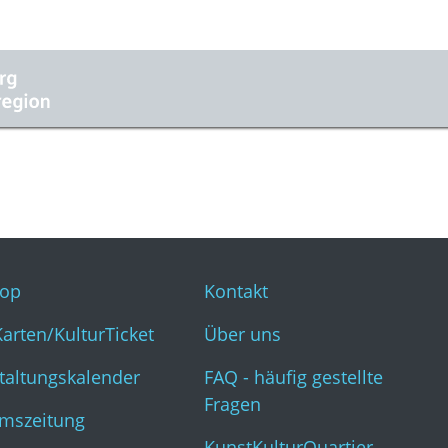
op
Kontakt
Karten/KulturTicket
Über uns
taltungskalender
FAQ - häufig gestellte
Fragen
mszeitung
KunstKulturQuartier