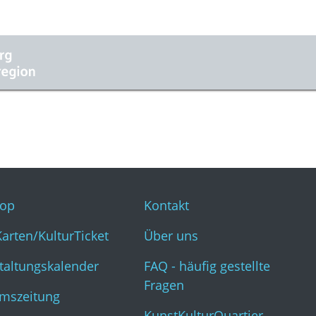
op
Kontakt
Karten/KulturTicket
Über uns
taltungskalender
FAQ - häufig gestellte
Fragen
mszeitung
KunstKulturQuartier