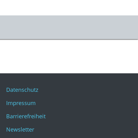
us
r uns
takt
ner:innen
Datenschutz
sse
Impressum
stKulturQuartier
Barrierefreiheit
Newsletter