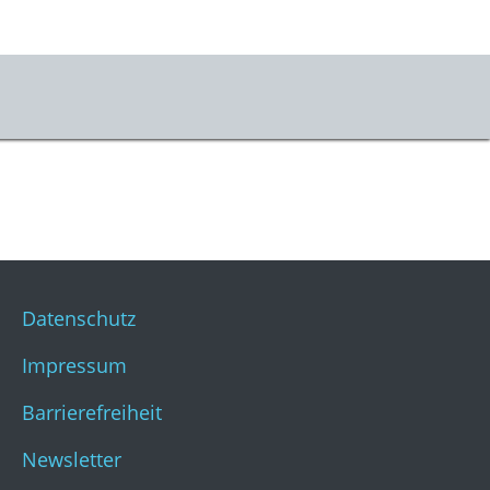
us
r uns
takt
ner:innen
Datenschutz
sse
Impressum
stKulturQuartier
Barrierefreiheit
Newsletter