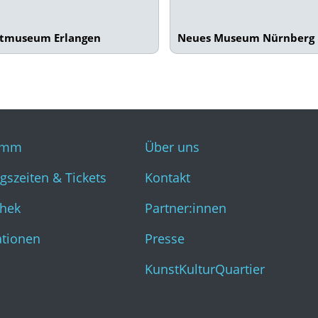
dtmuseum Erlangen
Neues Museum Nürnberg
amm
Über uns
gszeiten & Tickets
Kontakt
hek
Partner:innen
ationen
Presse
KunstKulturQuartier