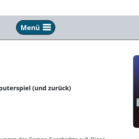
Menü
Besuch
Ha
Programm
Übe
Öffnungszeiten & Tickets
Kon
Mediathek
Part
uterspiel (und zurück)
Publikationen
Pre
Kun