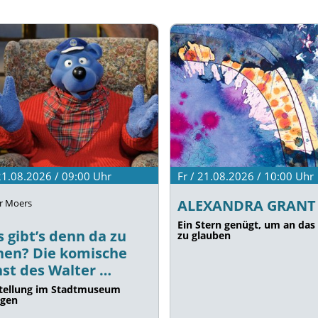
 21.08.2026 / 09:00
Uhr
Fr / 21.08.2026 / 10:00
Uhr
ALEXANDRA GRANT
r Moers
Ein Stern genügt, um an das 
 gibt’s denn da zu
zu glauben
hen? Die komische
st des Walter …
tellung im Stadtmuseum
ngen