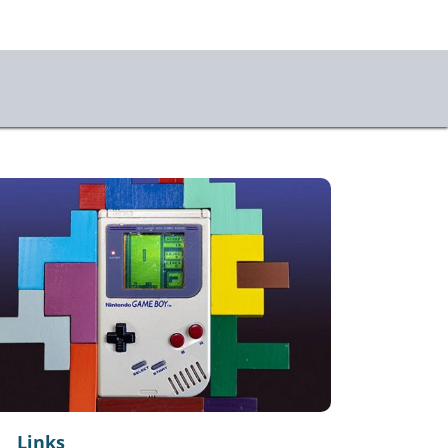
us
r uns
takt
ner:innen
sse
stKulturQuartier
Links