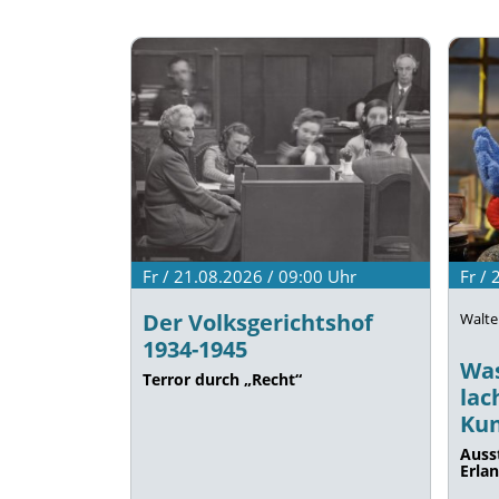
Fr / 21.08.2026 / 09:00
Uhr
Fr /
Der Volksgerichtshof
Walte
1934-1945
Was
Terror durch „Recht“
lac
Kun
Auss
Erla