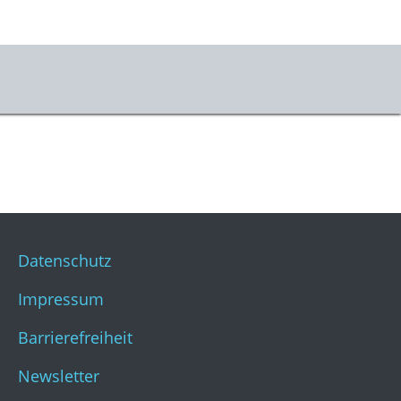
us
r uns
takt
ner:innen
Datenschutz
sse
Impressum
stKulturQuartier
Barrierefreiheit
Newsletter