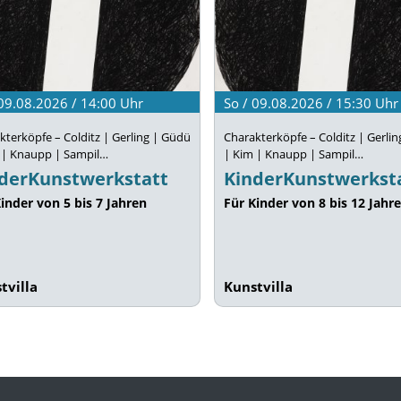
 09.08.2026 / 14:00
Uhr
So / 09.08.2026 / 15:30
Uhr
kterköpfe – Colditz | Gerling | Güdü
Charakterköpfe – Colditz | Gerli
 | Knaupp | Sampil…
| Kim | Knaupp | Sampil…
derKunstwerkstatt
KinderKunstwerkst
inder von 5 bis 7 Jahren
Für Kinder von 8 bis 12 Jahr
tvilla
Kunstvilla