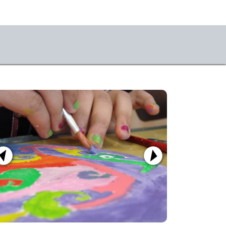
seum
chichte
mlung online
m
sse
likationen
tvillige e.V.
stKulturQuartier