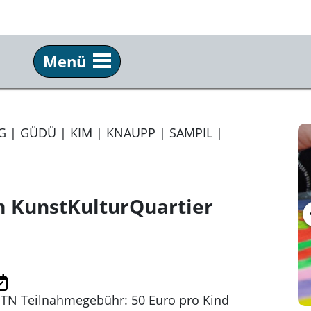
Menü
Besuch
Mu
Anfahrt & Lage
Ges
 | GÜDÜ | KIM | KNAUPP | SAMPIL |
Öffnungszeiten & Eintritt
Sam
Kunstvermittlung
Tea
m KunstKulturQuartier
Angebote für Schulklassen
Pre
Pub
Kuns
Kun
2 TN Teilnahmegebühr: 50 Euro pro Kind