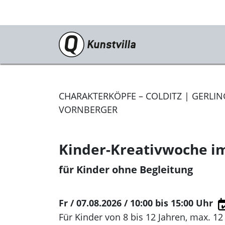
Programm
Aktuell
CHARAKTERKÖPFE – COLDITZ | GERLING
Dauerausstellung
VORNBERGER
Sonderausstellungen
Kinder-Kreativwoche i
Vorschau
für Kinder ohne Begleitung
Archiv
Veranstaltungen
Fr / 07.08.2026 / 10:00
bis 15:00 Uhr
Kunstvilla digital
Für Kinder von 8 bis 12 Jahren, max. 1