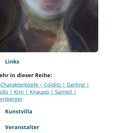
Links
hr in dieser Reihe:
Charakterköpfe – Colditz | Gerling |
dü | Kim | Knaupp | Sampil |
rnberger
Kunstvilla
Veranstalter