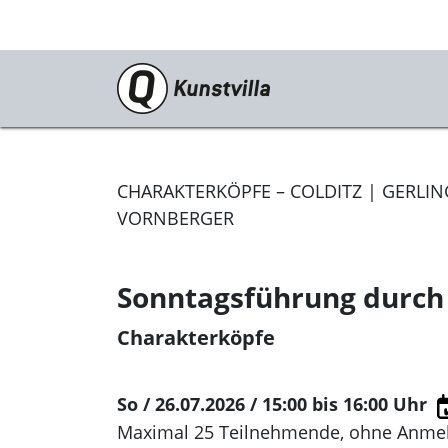
Programm
Aktuell
CHARAKTERKÖPFE – COLDITZ | GERLING
Dauerausstellung
VORNBERGER
Sonderausstellungen
Sonntagsführung durch 
Vorschau
Charakterköpfe
Archiv
Veranstaltungen
So / 26.07.2026 / 15:00
bis 16:00 Uhr
Kunstvilla digital
Maximal 25 Teilnehmende, ohne Anme