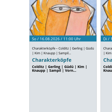
So / 16.08.2026 / 11:00
Uhr
Di /
Charakterköpfe – Colditz | Gerling | Güdü
Chara
| Kim | Knaupp | Sampil…
| Kim
Charakterköpfe
Cha
Colditz | Gerling | Güdü | Kim |
Coldi
Knaupp | Sampil | Vorn…
Knau