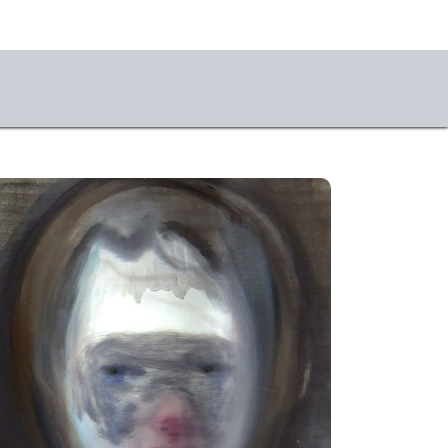
seum
chichte
mlung online
m
sse
likationen
tvillige e.V.
stKulturQuartier