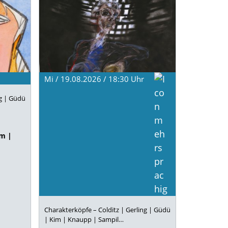
Mi / 19.08.2026 / 18:30
Uhr
ng | Güdü
im |
Charakterköpfe – Colditz | Gerling | Güdü
| Kim | Knaupp | Sampil…