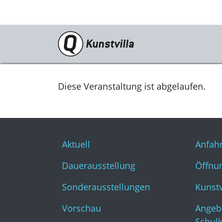
Programm
Aktuell
Diese Veranstaltung ist abgelaufen.
Dauerausstellung
Sonderausstellungen
Aktuell
Anfahr
Vorschau
Dauerausstellung
Öffnun
Archiv
Sonderausstellungen
Kunst
Veranstaltungen
Vorschau
Angeb
Kunstvilla digital
Schul