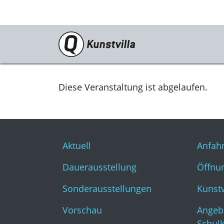
Programm
Aktuell
Diese Veranstaltung ist abgelaufen.
Dauerausstellung
Sonderausstellungen
Aktuell
Anfahr
Vorschau
Dauerausstellung
Öffnun
Archiv
Sonderausstellungen
Kunst
Veranstaltungen
Vorschau
Angeb
Kunstvilla digital
Schul