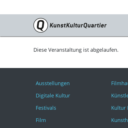
Programm
Ausstellungen
Diese Veranstaltung ist abgelaufen.
Digitale Kultur
Festivals
Ausstellungen
Filmha
Film
Digitale Kultur
Künstl
Literatur & Diskurs
Festivals
Kultur
Musik
Film
Kunsth
Tanz & Theater