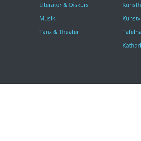
Literatur & Diskurs
Kunst
Musik
Kunstvi
Tanz & Theater
Tafelha
Kathar