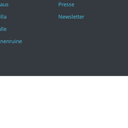
haus
Presse
Katharinenruine
lla
Newsletter
lle
inenruine