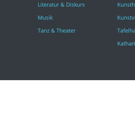
Literatur & Diskurs
Kunst
Musik
Kunstvi
Tanz & Theater
Tafelha
Kathar