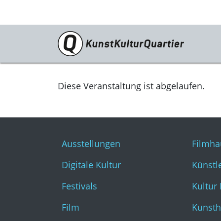
Programm
Ausstellungen
Diese Veranstaltung ist abgelaufen.
Digitale Kultur
Festivals
Ausstellungen
Filmha
Film
Digitale Kultur
Künstl
Literatur & Diskurs
Festivals
Kultur
Musik
Film
Kunsth
Tanz & Theater