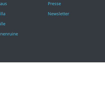
haus
Presse
Katharinenruine
lla
Newsletter
lle
inenruine