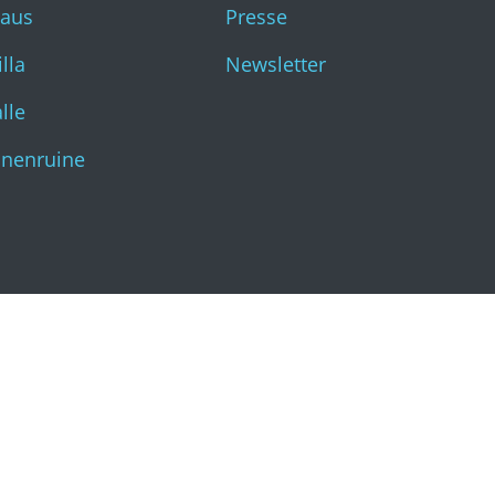
haus
Presse
Katharinenruine
lla
Newsletter
lle
inenruine