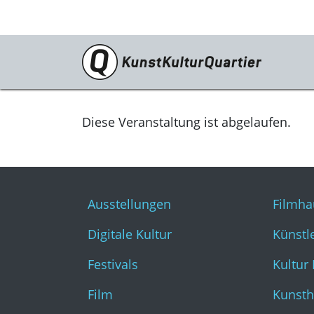
Programm
Ausstellungen
Diese Veranstaltung ist abgelaufen.
Digitale Kultur
Festivals
Ausstellungen
Filmha
Film
Digitale Kultur
Künstl
Literatur & Diskurs
Festivals
Kultur
Musik
Film
Kunsth
Tanz & Theater