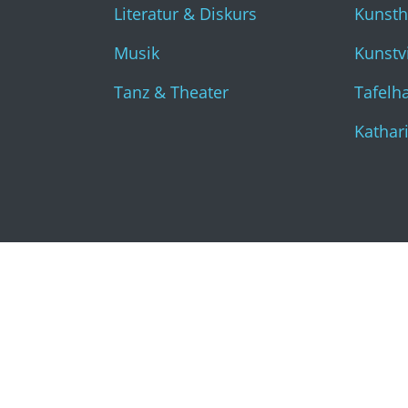
Literatur & Diskurs
Kunst
Musik
Kunstvi
Tanz & Theater
Tafelha
Kathar