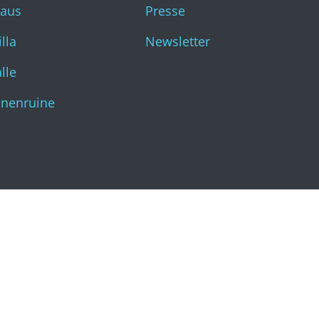
haus
Presse
Katharinenruine
lla
Newsletter
lle
inenruine