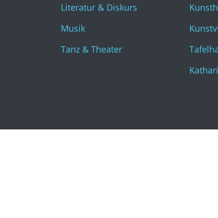
Literatur & Diskurs
Kunst
Musik
Kunstvi
Tanz & Theater
Tafelha
Kathar