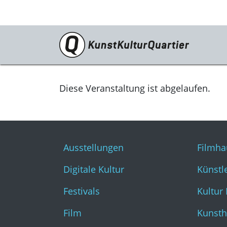
Programm
Ausstellungen
Diese Veranstaltung ist abgelaufen.
Digitale Kultur
Festivals
Ausstellungen
Filmha
Film
Digitale Kultur
Künstl
Literatur & Diskurs
Festivals
Kultur
Musik
Film
Kunsth
Tanz & Theater