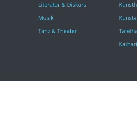
Literatur & Diskurs
Kunst
Musik
Kunstvi
Tanz & Theater
Tafelha
Kathar