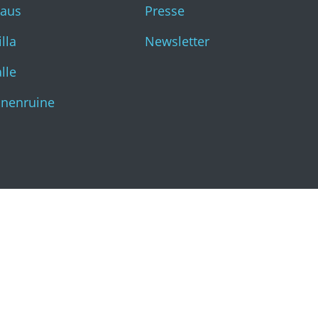
haus
Presse
Katharinenruine
lla
Newsletter
lle
inenruine