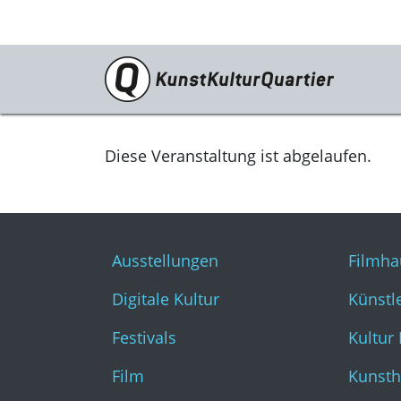
Programm
Ausstellungen
Diese Veranstaltung ist abgelaufen.
Digitale Kultur
Festivals
Ausstellungen
Filmha
Film
Digitale Kultur
Künstl
Literatur & Diskurs
Festivals
Kultur
Musik
Film
Kunsth
Tanz & Theater