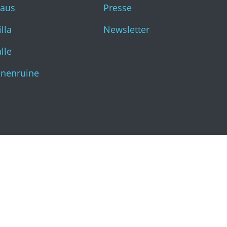
haus
Presse
Katharinenruine
lla
Newsletter
lle
inenruine