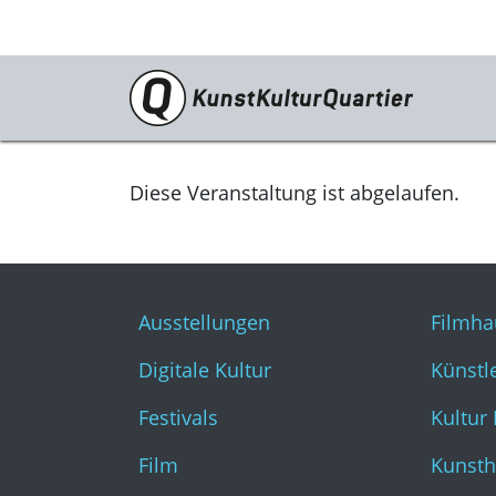
Programm
Ausstellungen
Diese Veranstaltung ist abgelaufen.
Digitale Kultur
Festivals
Ausstellungen
Filmha
Film
Digitale Kultur
Künstl
Literatur & Diskurs
Festivals
Kultur
Musik
Film
Kunsth
Tanz & Theater