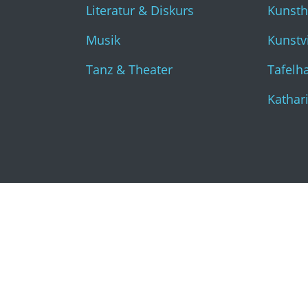
Literatur & Diskurs
Kunst
Musik
Kunstvi
Tanz & Theater
Tafelha
Kathar