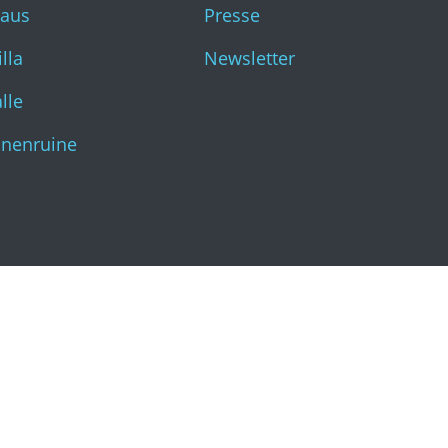
haus
Presse
Katharinenruine
lla
Newsletter
lle
inenruine