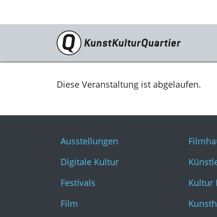
Programm
Ausstellungen
Diese Veranstaltung ist abgelaufen.
Digitale Kultur
Festivals
Ausstellungen
Filmha
Film
Digitale Kultur
Künstl
Literatur & Diskurs
Festivals
Kultur
Musik
Film
Kunsth
Tanz & Theater