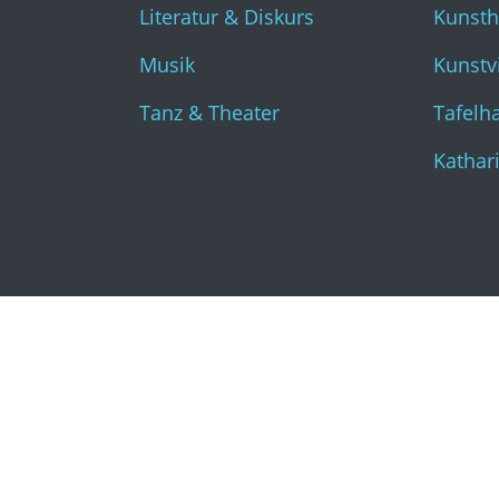
Literatur & Diskurs
Kunst
Musik
Kunstvi
Tanz & Theater
Tafelha
Kathar