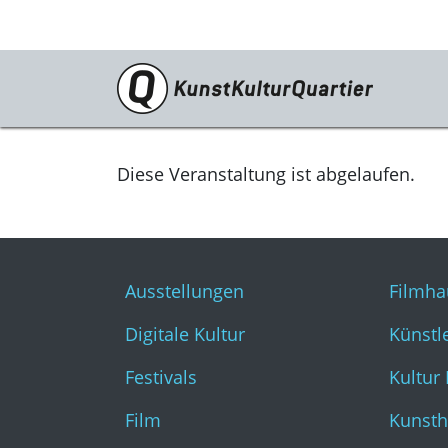
Programm
Ausstellungen
Diese Veranstaltung ist abgelaufen.
Digitale Kultur
Festivals
Ausstellungen
Filmha
Film
Digitale Kultur
Künstl
Literatur & Diskurs
Festivals
Kultur
Musik
Film
Kunsth
Tanz & Theater