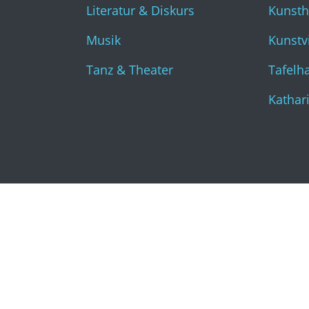
Literatur & Diskurs
Kunst
Musik
Kunstvi
Tanz & Theater
Tafelha
Kathar