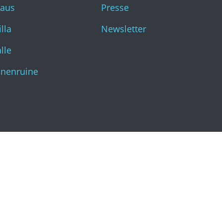
haus
Presse
Katharinenruine
lla
Newsletter
lle
inenruine