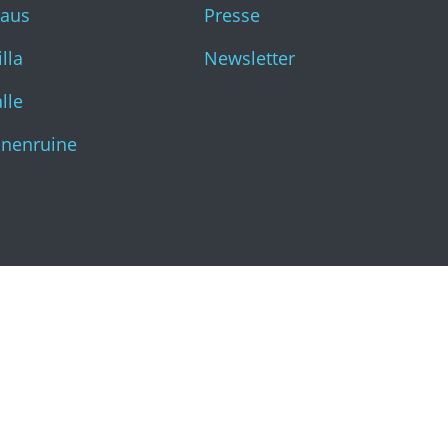
haus
Presse
Katharinenruine
lla
Newsletter
lle
inenruine