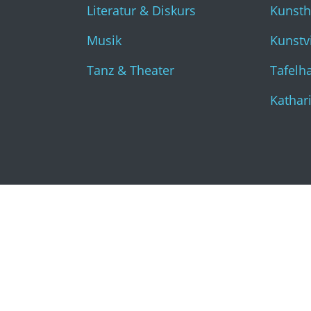
Literatur & Diskurs
Kunst
Musik
Kunstvi
Tanz & Theater
Tafelha
Kathar