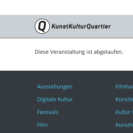
Programm
Ausstellungen
Diese Veranstaltung ist abgelaufen.
Digitale Kultur
Festivals
Ausstellungen
Filmha
Film
Digitale Kultur
Künstl
Literatur & Diskurs
Festivals
Kultur
Musik
Film
Kunsth
Tanz & Theater