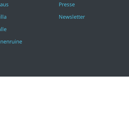
haus
Presse
Katharinenruine
lla
Newsletter
lle
inenruine