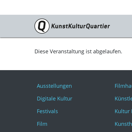
Programm
Ausstellungen
Diese Veranstaltung ist abgelaufen.
Digitale Kultur
Festivals
Ausstellungen
Filmha
Film
Digitale Kultur
Künstl
Literatur & Diskurs
Festivals
Kultur
Musik
Film
Kunsth
Tanz & Theater