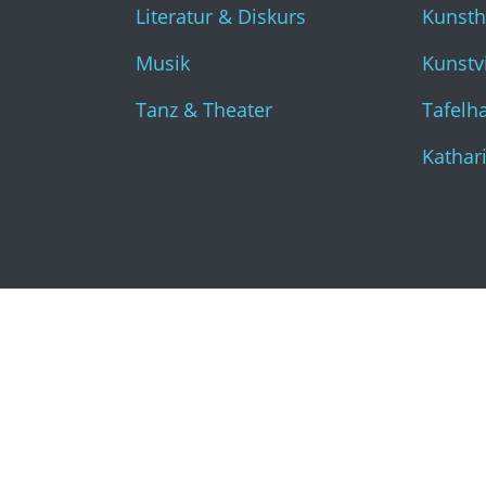
Literatur & Diskurs
Kunst
Musik
Kunstvi
Tanz & Theater
Tafelha
Kathar