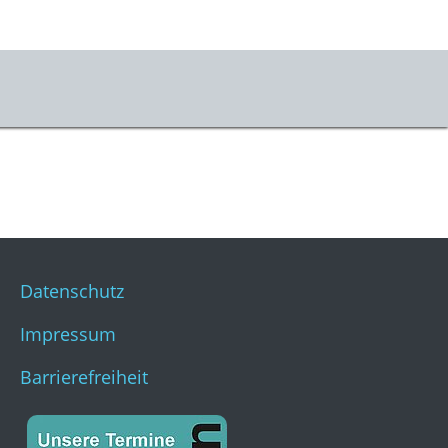
er uns
m & Kontakt
s
stKulturQuartier
Datenschutz
Impressum
Barrierefreiheit