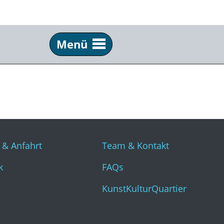
Menü
Info
Üb
Tickets & Anfahrt
Tea
Technik
FAQ
Presse
Kun
 & Anfahrt
Team & Kontakt
k
FAQs
KunstKulturQuartier