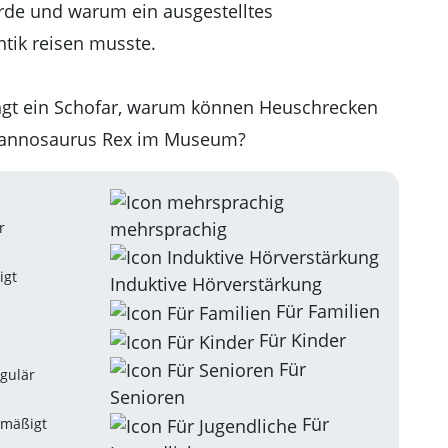
de und warum ein ausgestelltes
ntik reisen musste.
ingt ein Schofar, warum können Heuschrecken
yrannosaurus Rex im Museum?
mehrsprachig
r
igt
Induktive Hörverstärkung
Für Familien
Für Kinder
Für
gulär
Senioren
Für
rmäßigt