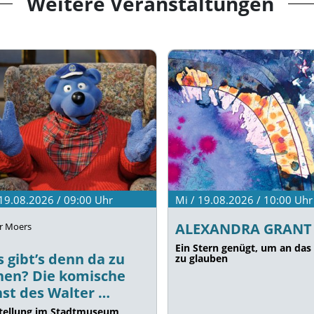
Weitere Veranstaltungen
 19.08.2026 / 09:00
Uhr
Mi / 19.08.2026 / 10:00
Uhr
ALEXANDRA GRANT
r Moers
Ein Stern genügt, um an das 
 gibt’s denn da zu
zu glauben
hen? Die komische
st des Walter …
tellung im Stadtmuseum