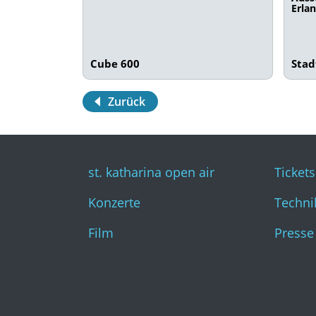
Erla
Cube 600
Sta
Zurück
st. katharina open air
Tickets
Konzerte
Techni
Film
Presse