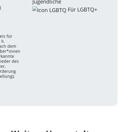
Jugendliche
g
Für LGBTQ+
eis für
II,
nach dem
aber*innen
erkannte
ieder des
er,
örderung
llung);