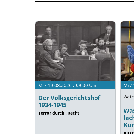
Mi / 19.08.2026 / 09:00
Uhr
Mi /
Der Volksgerichtshof
Walte
1934-1945
Was
Terror durch „Recht“
lac
Kun
Auss