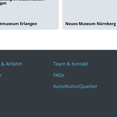
ngen
dtmuseum Erlangen
Neues Museum Nürnberg
 & Anfahrt
Team & Kontakt
k
FAQs
KunstKulturQuartier