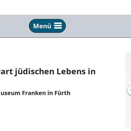
Menü
Info
Üb
Tickets & Anfahrt
Tea
Technik
FAQ
rt jüdischen Lebens in
Presse
Kun
Museum Franken in Fürth