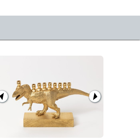
er uns
m & Kontakt
s
stKulturQuartier