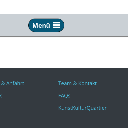
Menü
Info
Üb
Tickets & Anfahrt
Tea
Technik
FAQ
Presse
Kun
 & Anfahrt
Team & Kontakt
k
FAQs
KunstKulturQuartier