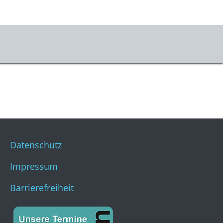
er uns
m & Kontakt
s
stKulturQuartier
Datenschutz
Impressum
Barrierefreiheit