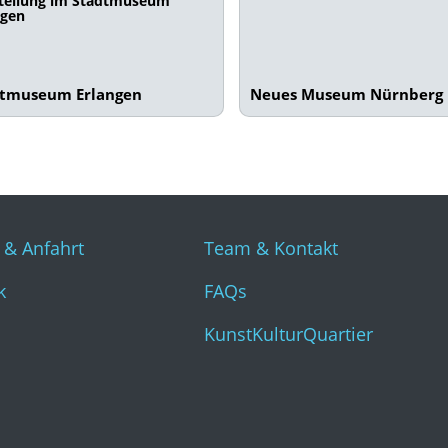
tellung im Stadtmuseum
ngen
dtmuseum Erlangen
Neues Museum Nürnberg
 & Anfahrt
Team & Kontakt
k
FAQs
KunstKulturQuartier