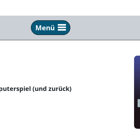
Menü
Info
Üb
Tickets & Anfahrt
Tea
Technik
FAQ
Presse
Kun
uterspiel (und zurück)