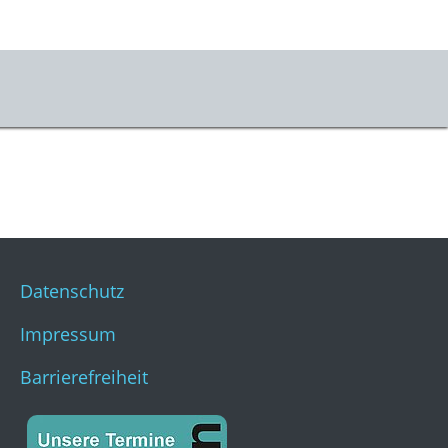
er uns
m & Kontakt
s
stKulturQuartier
Datenschutz
Impressum
Barrierefreiheit