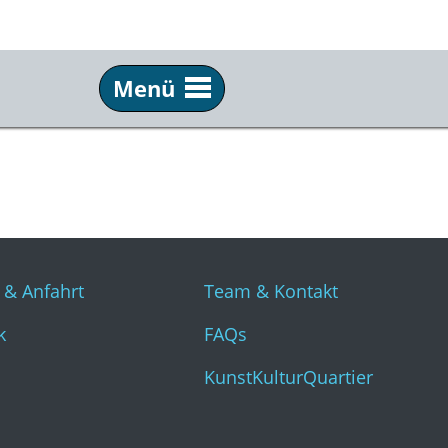
Menü
Info
Üb
Tickets & Anfahrt
Tea
Technik
FAQ
Presse
Kun
 & Anfahrt
Team & Kontakt
k
FAQs
KunstKulturQuartier