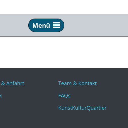
Menü
Info
Üb
Tickets & Anfahrt
Tea
Technik
FAQ
Presse
Kun
 & Anfahrt
Team & Kontakt
k
FAQs
KunstKulturQuartier