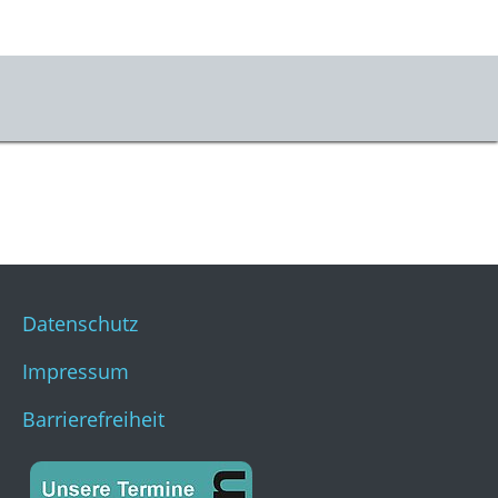
er uns
m & Kontakt
s
stKulturQuartier
Datenschutz
Impressum
Barrierefreiheit