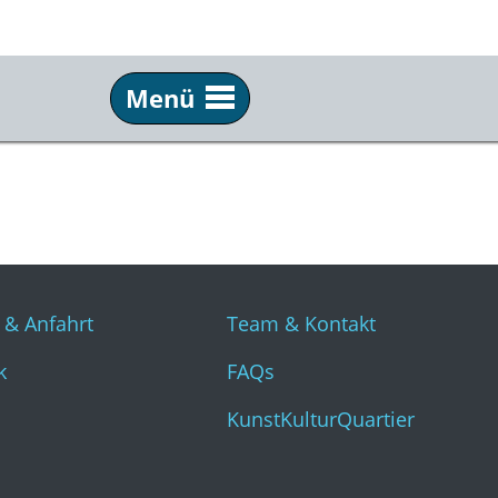
Menü
Info
Üb
Tickets & Anfahrt
Tea
Technik
FAQ
Presse
Kun
 & Anfahrt
Team & Kontakt
k
FAQs
KunstKulturQuartier