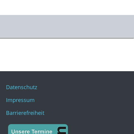
er uns
m & Kontakt
s
stKulturQuartier
Datenschutz
Impressum
Barrierefreiheit