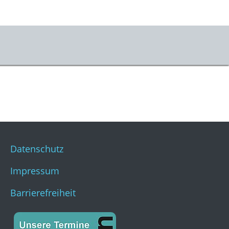
er uns
m & Kontakt
s
stKulturQuartier
Datenschutz
Impressum
Barrierefreiheit