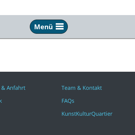
Menü
Info
Üb
Tickets & Anfahrt
Tea
Technik
FAQ
Presse
Kun
 & Anfahrt
Team & Kontakt
k
FAQs
KunstKulturQuartier