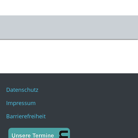
er uns
m & Kontakt
s
stKulturQuartier
Datenschutz
Impressum
Barrierefreiheit