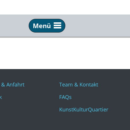
Menü
Info
Üb
Tickets & Anfahrt
Tea
Technik
FAQ
Presse
Kun
 & Anfahrt
Team & Kontakt
k
FAQs
KunstKulturQuartier