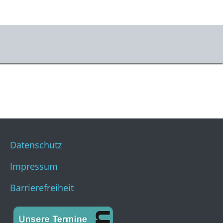
er uns
m & Kontakt
s
stKulturQuartier
Datenschutz
Impressum
Barrierefreiheit