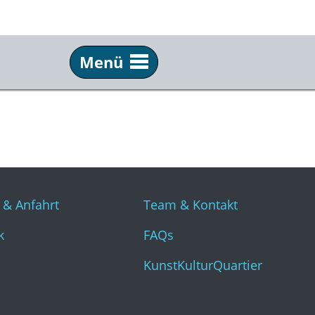
Menü
Info
Üb
Tickets & Anfahrt
Tea
Technik
FAQ
Presse
Kun
 & Anfahrt
Team & Kontakt
k
FAQs
KunstKulturQuartier