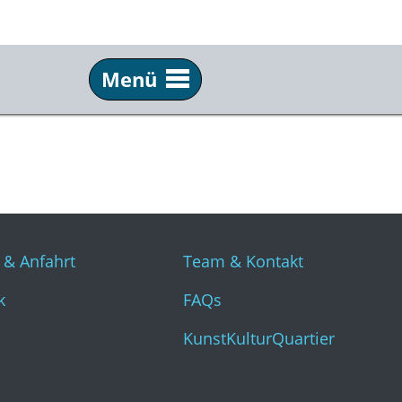
Menü
Info
Üb
Tickets & Anfahrt
Tea
Technik
FAQ
Presse
Kun
 & Anfahrt
Team & Kontakt
k
FAQs
KunstKulturQuartier