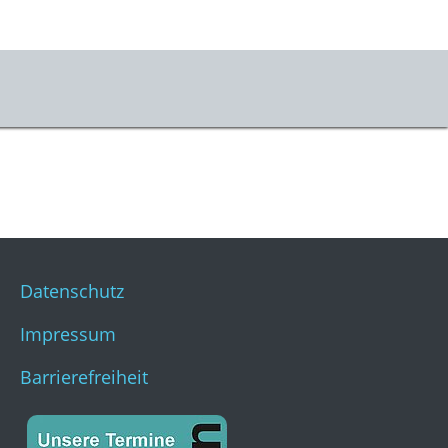
er uns
m & Kontakt
s
stKulturQuartier
Datenschutz
Impressum
Barrierefreiheit